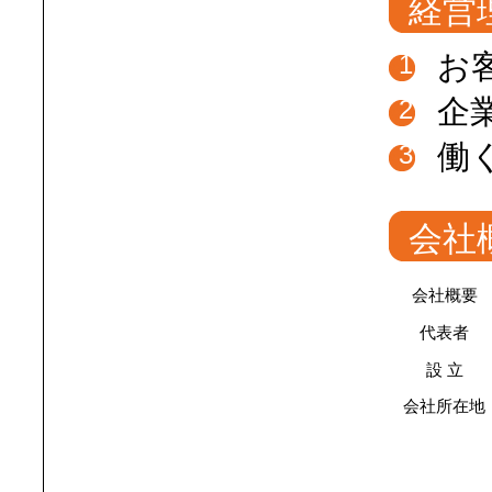
経営
お
1
企
2
働
3
会社
会社概要
代表者
設 立
会社所在地