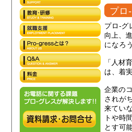
プロ-
プロ‐グ
向上、
になろ
「人材
は、着
企業の
されが
来てい
トや時
とす可