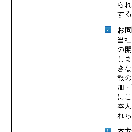
られ
する
お問
5
当社
の開
しま
きな
報の
加・
にこ
本人
れら
本方
6