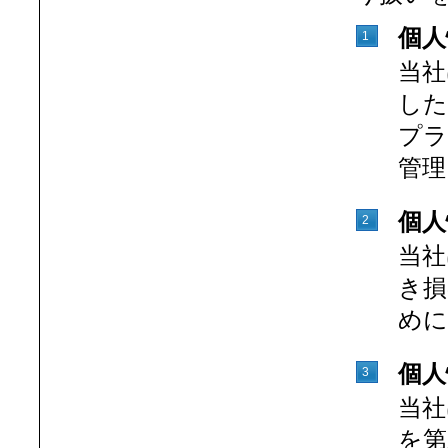
個人
1
当社
した
プラ
管理
個人
2
当社
き損
めに
個人
3
当社
を第