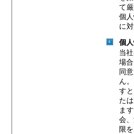
て厳
個人
に対
個人
4
当社
場合
同意
ん。
すと
たは
ます
会、
限を